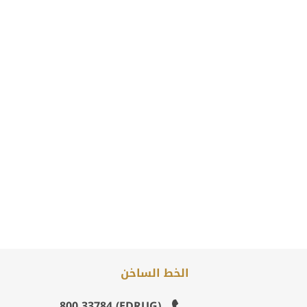
الخط الساخن
(EDRUG) 800 33784